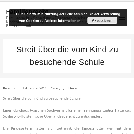
Skip
to
Familienrecht
Durch die weitere Nutzung der Seite stimmen Sie der Verwendung
content
Familienrecht - Scheidung - Ehegattenunterhalt -
Akzeptieren
von Cookies zu.
Weitere Informationen
Kindesunterhalt - Zugewinn - Sorge- und Besuchsrecht -
Elternunterhalt
Streit über die vom Kind zu
besuchende Schule
By
admin
4. Januar 2011
Category:
Urteile
Streit über die vom Kind zu besuchende Schule
Einen durchaus typischen Sachverhalt für eine Trennungssituation hatte das
Schleswig-Holsteinische Oberlandesgericht zu entscheiden:
Die Kindeseltern hatten sich getrennt; die Kindesmutter war mit dem