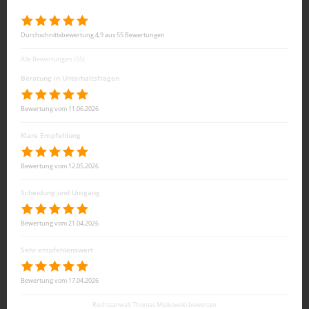
Durchschnittsbewertung 4,9 aus 55 Bewertungen
Alle Bewertungen (55)
Beratung in Unterhaltsfragen
Bewertung vom 11.06.2026
Klare Empfehlung
Bewertung vom 12.05.2026
Scheidung und Umgang
Bewertung vom 21.04.2026
Sehr empfehlenswert
Bewertung vom 17.04.2026
Rechtsanwalt Thomas Misikowski bewerten