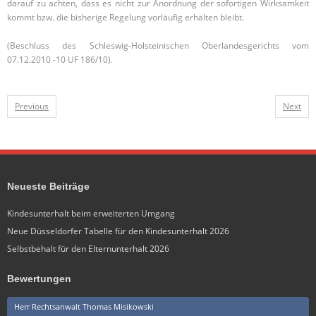
darauf zu achten, dass es nicht zur Anordnung der sofortigen Wirksamkeit
kommt bzw. die bisherige Regelung vorläufig erhalten bleibt.
(Beschluss des Schleswig-Holsteinischen Oberlandesgerichts vom
07.12.2010 -10 UF 186/10).
Previous
Next
Neueste Beiträge
Kindesunterhalt beim erweiterten Umgang
Neue Düsseldorfer Tabelle für den Kindesunterhalt 2026
Selbstbehalt für den Elternunterhalt 2026
Bewertungen
Herr Rechtsanwalt Thomas Misikowski