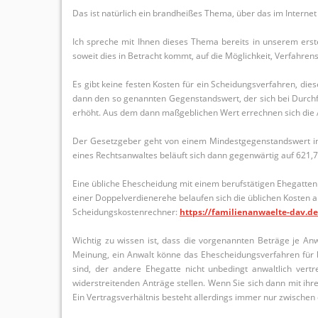
Das ist natürlich ein brandheißes Thema, über das im Internet 
Ich spreche mit Ihnen dieses Thema bereits in unserem erste
soweit dies in Betracht kommt, auf die Möglichkeit, Verfahrens
Es gibt keine festen Kosten für ein Scheidungsverfahren, d
dann den so genannten Gegenstandswert, der sich bei Durchf
erhöht. Aus dem dann maßgeblichen Wert errechnen sich die 
Der Gesetzgeber geht von einem Mindestgegenstandswert in H
eines Rechtsanwaltes beläuft sich dann gegenwärtig auf 621,7
Eine übliche Ehescheidung mit einem berufstätigen Ehegatten
einer Doppelverdienerehe belaufen sich die üblichen Kosten a
Scheidungskostenrechner:
https://familienanwaelte-dav.d
Wichtig zu wissen ist, dass die vorgenannten Beträge je Anwa
Meinung, ein Anwalt könne das Ehescheidungsverfahren für beid
sind, der andere Ehegatte nicht unbedingt anwaltlich ve
widerstreitenden Anträge stellen. Wenn Sie sich dann mit ihr
Ein Vertragsverhältnis besteht allerdings immer nur zwische