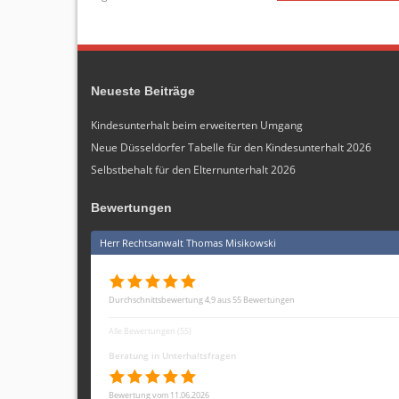
Neueste Beiträge
Kindesunterhalt beim erweiterten Umgang
Neue Düsseldorfer Tabelle für den Kindesunterhalt 2026
Selbstbehalt für den Elternunterhalt 2026
Bewertungen
Herr Rechtsanwalt Thomas Misikowski
Durchschnittsbewertung 4,9 aus 55 Bewertungen
Alle Bewertungen (55)
Beratung in Unterhaltsfragen
Bewertung vom 11.06.2026