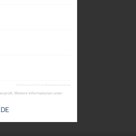
Rechtsanwalt Thomas Misikowski bewerten
rprüft. Weitere Informationen unter