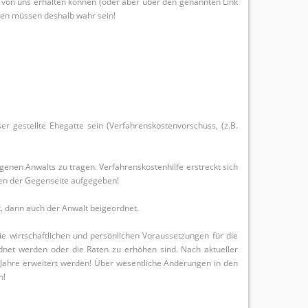
 von uns erhalten können (oder aber über den genannten Link
ben müssen deshalb wahr sein!
ser gestellte Ehegatte sein (Verfahrenskostenvorschuss, (z.B.
igenen Anwalts zu tragen. Verfahrenskostenhilfe erstreckt sich
ten der Gegenseite aufgegeben!
t, dann auch der Anwalt beigeordnet.
e wirtschaftlichen und persönlichen Voraussetzungen für die
dnet werden oder die Raten zu erhöhen sind. Nach aktueller
8 Jahre erweitert werden! Über wesentliche Änderungen in den
n!