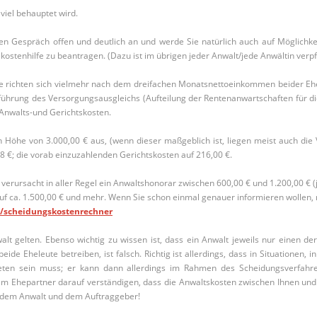
viel behauptet wird.
n Gespräch offen und deutlich an und werde Sie natürlich auch auf Möglichkei
kostenhilfe zu beantragen. (Dazu ist im übrigen jeder Anwalt/jede Anwältin verpfl
iese richten sich vielmehr nach dem dreifachen Monatsnettoeinkommen beider E
ührung des Versorgungsausgleichs (Aufteilung der Rentenanwartschaften für di
Anwalts-und Gerichtskosten.
öhe von 3.000,00 € aus, (wenn dieser maßgeblich ist, liegen meist auch die 
8 €; die vorab einzuzahlenden Gerichtskosten auf 216,00 €.
 verursacht in aller Regel ein Anwaltshonorar zwischen 600,00 € und 1.200,00 €
uf ca. 1.500,00 € und mehr. Wenn Sie schon einmal genauer informieren wollen, 
e/scheidungskostenrechner
lt gelten. Ebenso wichtig zu wissen ist, dass ein Anwalt jeweils nur einen de
e Eheleute betreiben, ist falsch. Richtig ist allerdings, dass in Situationen, 
rtreten sein muss; er kann dann allerdings im Rahmen des Scheidungsverfah
em Ehepartner darauf verständigen, dass die Anwaltskosten zwischen Ihnen und ih
n dem Anwalt und dem Auftraggeber!