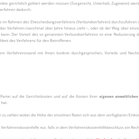
kte gerichtlich geklärt werden müssen (Sorgerecht, Unterhalt, Zugewinn) we
verfahren dadurch.
ies im Rahmen des Ehescheidungsverfahrens (Verbundverfahren) durchzuführen is
h das Verfahren manchmal über Jahre hinaus zieht –, oder ob der Weg über einze
ann. Der Vorteil des so genannten Verbundverfahrens ist eine Reduzierung der K
keit des Verfahrens für den Betroffenen.
em Verfahrensstand mit Ihnen konkret durchgesprochen, Vorteile und Nachte
 Partei auf die Gerichtskosten und auf die Kosten ihrer
eigenen anwaltlichen
 hat.
zu zahlen wobei die Höhe der einzelnen Raten sich aus dem verfügbaren Einkom
ie Verfahrenskostenhilfe nur, falls in dem Verfahrenskostenhilfebeschluss ein Rec