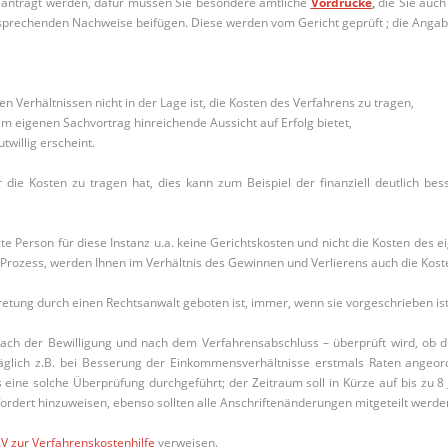
beantragt werden, dafür müssen Sie besondere amtliche
Vordrucke
,
die Sie auch
entsprechenden Nachweise beifügen. Diese werden vom Gericht geprüft ; die Anga
n Verhältnissen nicht in der Lage ist, die Kosten des Verfahrens zu tragen,
m eigenen Sachvortrag hinreichende Aussicht auf Erfolg bietet,
willig erscheint.
er die Kosten zu tragen hat, dies kann zum Beispiel der finanziell deutlich bes
te Person für diese Instanz u.a. keine Gerichtskosten und nicht die Kosten des e
m Prozess, werden Ihnen im Verhältnis des Gewinnen und Verlierens auch die Kos
tretung durch einen Rechtsanwalt geboten ist, immer, wenn sie vorgeschrieben is
nach der Bewilligung und nach dem Verfahrensabschluss – überprüft wird, ob di
äglich z.B. bei Besserung der Einkommensverhältnisse erstmals Raten angeor
 eine solche Überprüfung durchgeführt; der Zeitraum soll in Kürze auf bis zu 
ordert hinzuweisen, ebenso sollten alle Anschriftenänderungen mitgeteilt werde
V zur Verfahrenskostenhilfe
verweisen.