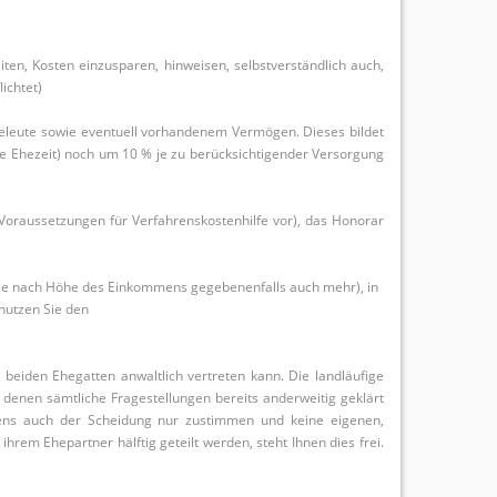
ten, Kosten einzusparen, hinweisen, selbstverständlich auch,
ichtet)
heleute sowie eventuell vorhandenem Vermögen. Dieses bildet
e Ehezeit) noch um 10 % je zu berücksichtigender Versorgung
Voraussetzungen für Verfahrenskostenhilfe vor), das Honorar
 (je nach Höhe des Einkommens gegebenenfalls auch mehr), in
nutzen Sie den
r beiden Ehegatten anwaltlich vertreten kann. Die landläufige
in denen sämtliche Fragestellungen bereits anderweitig geklärt
rens auch der Scheidung nur zustimmen und keine eigenen,
rem Ehepartner hälftig geteilt werden, steht Ihnen dies frei.