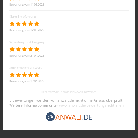
Bewertung vom 11.06.2026
Klare Empfehlung
Bewertung vom 12.05.2026
Scheidung und Umgang
Bewertung vom 21.04.2026
Sehr empfehlenswert
Bewertung vom 17.04.2026
Rechtsanwalt Thomas Misikowski bewerten
Bewertungen werden von anwalt.de nicht ohne Anlass überprüft.
Weitere Informationen unter
www.anwalt.de/bewertungsrichtlinien
.