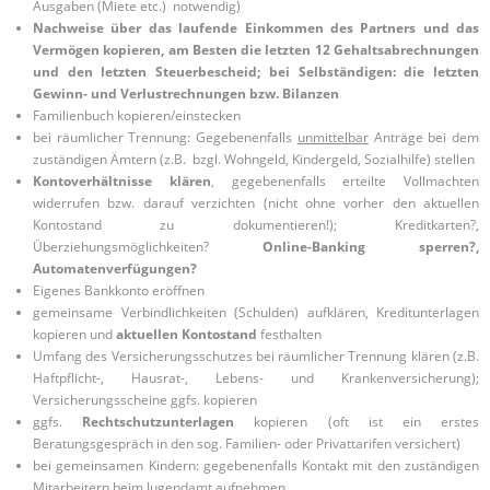
Ausgaben (Miete etc.) notwendig)
Nachweise über das laufende Einkommen des Partners und das
Vermögen kopieren, am Besten die letzten 12 Gehaltsabrechnungen
und den letzten Steuerbescheid; bei Selbständigen: die letzten
Gewinn- und Verlustrechnungen bzw. Bilanzen
Familienbuch kopieren/einstecken
bei räumlicher Trennung: Gegebenenfalls
unmittelbar
Anträge bei dem
zuständigen Ämtern (z.B. bzgl. Wohngeld, Kindergeld, Sozialhilfe) stellen
Kontoverhältnisse klären
, gegebenenfalls erteilte Vollmachten
widerrufen bzw. darauf verzichten (nicht ohne vorher den aktuellen
Kontostand zu dokumentieren!); Kreditkarten?,
Überziehungsmöglichkeiten?
Online-Banking sperren?,
Automatenverfügungen?
Eigenes Bankkonto eröffnen
gemeinsame Verbindlichkeiten (Schulden) aufklären, Kreditunterlagen
kopieren und
aktuellen Kontostand
festhalten
Umfang des Versicherungsschutzes bei räumlicher Trennung klären (z.B.
Haftpflicht-, Hausrat-, Lebens- und Krankenversicherung);
Versicherungsscheine ggfs. kopieren
ggfs.
Rechtschutzunterlagen
kopieren (oft ist ein erstes
Beratungsgespräch in den sog. Familien- oder Privattarifen versichert)
bei gemeinsamen Kindern: gegebenenfalls Kontakt mit den zuständigen
Mitarbeitern beim Jugendamt aufnehmen