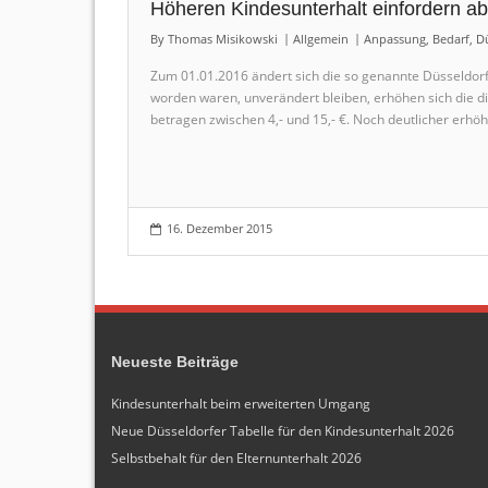
Höheren Kindesunterhalt einfordern a
By
Thomas Misikowski
Allgemein
Anpassung
,
Bedarf
,
Dü
Zum 01.01.2016 ändert sich die so genannte Düsseldorf
worden waren, unverändert bleiben, erhöhen sich die di
betragen zwischen 4,- und 15,- €. Noch deutlicher erhöh
16. Dezember 2015
Neueste Beiträge
Kindesunterhalt beim erweiterten Umgang
Neue Düsseldorfer Tabelle für den Kindesunterhalt 2026
Selbstbehalt für den Elternunterhalt 2026