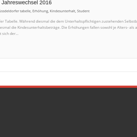
b Jahreswechsel 2016
ssdeldorfer tabelle
,
Erhöhung
,
Kindesunterhalt
,
Student
er Tabelle. Während diesmal die dem Unterhaltspflichtigen zustehenden Selbstb
esmal die Kindesunterhaltsbeträge. Die Erhöhungen fallen sowohl je Alters- als
t sich der…