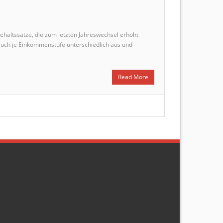
ehaltssätze, die zum letzten Jahreswechsel erhöht
 auch je Einkommenstufe unterschiedlich aus und
Read More