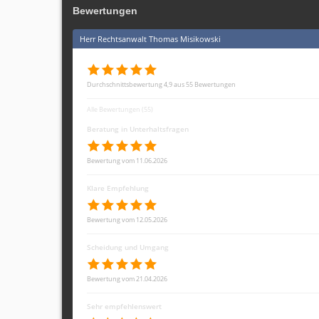
Bewertungen
Herr Rechtsanwalt Thomas Misikowski
Durchschnittsbewertung 4,9 aus 55 Bewertungen
Alle Bewertungen (55)
Beratung in Unterhaltsfragen
Bewertung vom 11.06.2026
Klare Empfehlung
Bewertung vom 12.05.2026
Scheidung und Umgang
Bewertung vom 21.04.2026
Sehr empfehlenswert