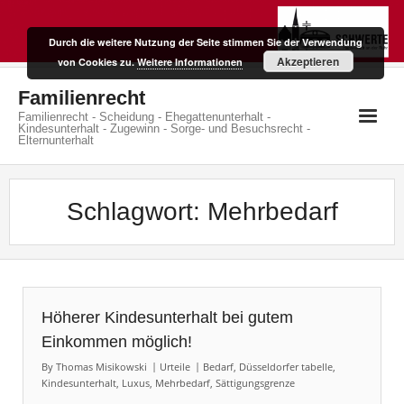
Skip
to
Durch die weitere Nutzung der Seite stimmen Sie der Verwendung
content
Akzeptieren
von Cookies zu.
Weitere Informationen
Familienrecht
Familienrecht - Scheidung - Ehegattenunterhalt -
Kindesunterhalt - Zugewinn - Sorge- und Besuchsrecht -
Elternunterhalt
Schlagwort:
Mehrbedarf
Höherer Kindesunterhalt bei gutem
Einkommen möglich!
By
Thomas Misikowski
Urteile
Bedarf
,
Düsseldorfer tabelle
,
Kindesunterhalt
,
Luxus
,
Mehrbedarf
,
Sättigungsgrenze