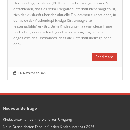
Der Bundesgerichtshof (BGH) hatte schon vor geraumer Zeit
entschieden, dass es beim Ehegattenunterhalt nicht möglich ist,
sich der Auskunft über das aktuelle Einkommen zu entziehen, in
dem sich der Auskunftspflichtige für „unbegrenzt
leistungsfähig“ erklärt. Beim Kindesunterhalt war diese Frage
noch offen, wurde allerdings oft als zulässig angesehen
angesichts des Umstandes, dass die Unterhaltsbeträge nach
der…
Read More
11. November 2020
Neueste Beiträge
Kindesunterhalt beim erweiterten Umgang
Neue Düsseldorfer Tabelle für den Kindesunterhalt 2026