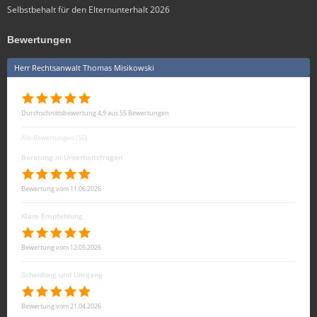
Selbstbehalt für den Elternunterhalt 2026
Bewertungen
Herr Rechtsanwalt Thomas Misikowski
Durchschnittsbewertung 4,9 aus 55 Bewertungen
Alle Bewertungen (55)
Beratung in Unterhaltsfragen
Bewertung vom 11.06.2026
Klare Empfehlung
Bewertung vom 12.05.2026
Scheidung und Umgang
Bewertung vom 21.04.2026