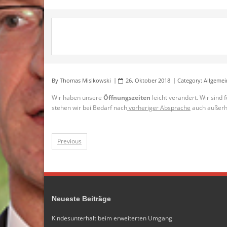
By
Thomas Misikowski
26. Oktober 2018
Category:
Allgemei
Wir haben unsere
Öffnungszeiten
leicht verändert. Wir sind 
stehen wir bei Bedarf nach
vorheriger Absprache
auch außerha
Previous
Neueste Beiträge
Kindesunterhalt beim erweiterten Umgang