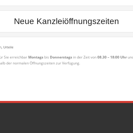
Neue Kanzleiöffnungszeiten
n
,
Urteile
für Sie erreichbar
Montags
bis
Donnerstags
in der Zeit von
08.30 – 18:00 Uhr
un
lb der normalen Öffnungszeiten zur Verfügung.