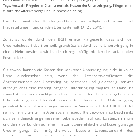
Tags:
Auswahl Pfegeheim
,
Elternunterhalt
,
Kosten der Unterbringung
,
Pflegeheim
,
zusätzliche Altersvorosrge und Frühpensionierung
Der 12. Senat des Bundesgerichtshofs beschäftigte sich erneut mit
Fragestellungen rund um den Elternunterhalt. (XII ZB 26/15)
Zunächst wurde durch den BGH erneut klargestellt, dass sich der
Unterhaltsbedarf des Elternteils grundsätzlich durch seine Unterbringung in
einem Heim bestimmt wird und sich regelmäßig mit den dort anfallenden
Kosten deckt.
Gleichwohl können die Kosten der konkreten Unterbringung nicht in voller
Höhe durchsetzbar sein, wenn der Unterhaltsverpflichtete die
Angemessenheit der Unterbringung bestreitet und gleichzeitig konkret
aufzeigt, dass eine kostengünstigere Unterbringung möglich ist. Dabei ist
zunächst zu berücksichtigen, dass ein an der früheren gehobenen
Lebensstellung des Elternteils orientierter Standard der Unterbringung
grundsätzlich nicht mehr angemessen im Sinne von § 1610 BGB ist. Ist
nämlich ein Elternteil im Alter sozialhilfebedürftig geworden, so beschränkt
sich sein danach angemessener Lebensbedarf auf das Existenzminimum
und damit verbunden auf eine ihm zumutbare einfache und kostengünstige
Unterbringung. Der möglicherweise bessere Lebensstandard des