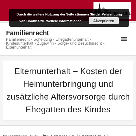
Skip
to
Durch die weitere Nutzung der Seite stimmen Sie der Verwendung
content
Akzeptieren
von Cookies zu.
Weitere Informationen
Familienrecht
Familienrecht - Scheidung - Ehegattenunterhalt -
Kindesunterhalt - Zugewinn - Sorge- und Besuchsrecht -
Elternunterhalt
Elternunterhalt – Kosten der
Heimunterbringung und
zusätzliche Altersvorsorge durch
Ehegatten des Kindes
By
Thomas Misikowski
9. Dezember 2015
Category:
Urteile