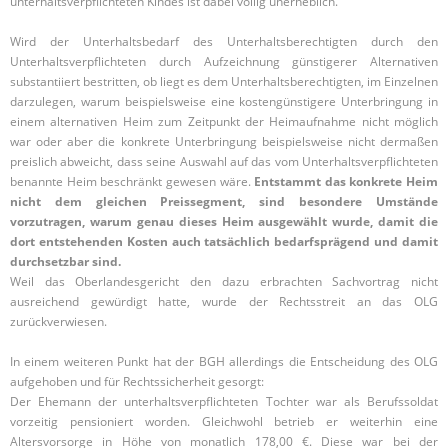
unterhaltsverpflichteten Kindes ist dabei völlig unerheblich.
Wird der Unterhaltsbedarf des Unterhaltsberechtigten durch den
Unterhaltsverpflichteten durch Aufzeichnung günstigerer Alternativen
substantiiert bestritten, ob liegt es dem Unterhaltsberechtigten, im Einzelnen
darzulegen, warum beispielsweise eine kostengünstigere Unterbringung in
einem alternativen Heim zum Zeitpunkt der Heimaufnahme nicht möglich
war oder aber die konkrete Unterbringung beispielsweise nicht dermaßen
preislich abweicht, dass seine Auswahl auf das vom Unterhaltsverpflichteten
benannte Heim beschränkt gewesen wäre.
Entstammt das konkrete Heim
nicht dem gleichen Preissegment, sind besondere Umstände
vorzutragen, warum genau dieses Heim ausgewählt wurde, damit die
dort entstehenden Kosten auch tatsächlich bedarfsprägend und damit
durchsetzbar sind.
Weil das Oberlandesgericht den dazu erbrachten Sachvortrag nicht
ausreichend gewürdigt hatte, wurde der Rechtsstreit an das OLG
zurückverwiesen.
In einem weiteren Punkt hat der BGH allerdings die Entscheidung des OLG
aufgehoben und für Rechtssicherheit gesorgt:
Der Ehemann der unterhaltsverpflichteten Tochter war als Berufssoldat
vorzeitig pensioniert worden. Gleichwohl betrieb er weiterhin eine
Altersvorsorge in Höhe von monatlich 178,00 €. Diese war bei der