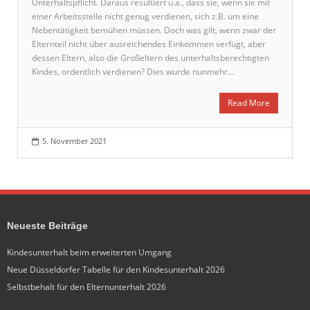
Unterhaltspflicht. Daraus resultiert u.a., dass sie, wenn sie mit
einer Arbeitsstelle nicht genug verdienen, sich z.B. um eine
Nebentätigkeit bemühen müssen. Doch was gilt, wenn zwar der
Elternteil nicht über ausreichendes Einkommen verfügt, aber
dessen Eltern, also die Großeltern des unterhaltsberechtigten
Kindes, ordentlich verdienen? Dies wurde nunmehr…
Read More
5. November 2021
Neueste Beiträge
Kindesunterhalt beim erweiterten Umgang
Neue Düsseldorfer Tabelle für den Kindesunterhalt 2026
Selbstbehalt für den Elternunterhalt 2026