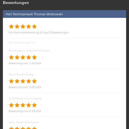
Bewertungen
Herr Rechtsanwalt Thomas Misikowski
Durchschnittsbewertung 4,9 aus 55 Bewertungen
Alle Bewertungen (55)
Beratung in Unterhaltsfragen
Bewertung vom 11.06.2026
Klare Empfehlung
Bewertung vom 12.05.2026
Scheidung und Umgang
Bewertung vom 21.04.2026
Sehr empfehlenswert