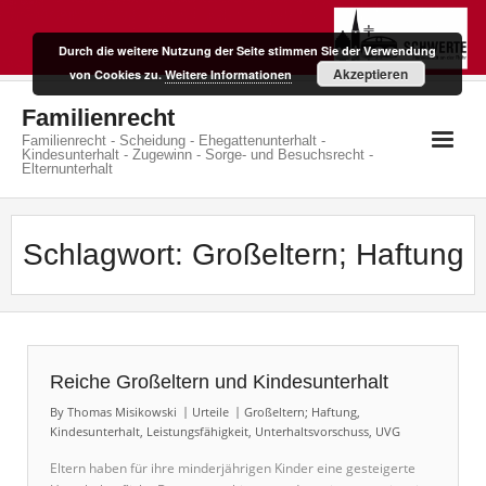
Skip
to
Durch die weitere Nutzung der Seite stimmen Sie der Verwendung
content
Akzeptieren
von Cookies zu.
Weitere Informationen
Familienrecht
Familienrecht - Scheidung - Ehegattenunterhalt -
Kindesunterhalt - Zugewinn - Sorge- und Besuchsrecht -
Elternunterhalt
Schlagwort:
Großeltern; Haftung
Reiche Großeltern und Kindesunterhalt
By
Thomas Misikowski
Urteile
Großeltern; Haftung
,
Kindesunterhalt
,
Leistungsfähigkeit
,
Unterhaltsvorschuss
,
UVG
Eltern haben für ihre minderjährigen Kinder eine gesteigerte