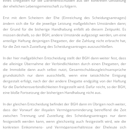
eines Ehegatten für die Darlehensschulden aus der konkreten Gestaltung
der ehelichen Lebensgemeinschaft zu folgern.
Erst mit dem Scheitern der Ehe (Einreichung des Scheidungsantrages)
ändern sich die für die jeweilige Leistung maßgeblichen Umständen dann;
der Grund für die bisherige Handhabung enfällt ab diesem Zeitpunkt. Es
müssen deshalb, so der BGH, andere Umstände aufgezeigt werden, um eine
anteilige Haftung desjenigen Ehegatten, der die Zahlung nicht erbracht hat,
für die Zeit nach Zustellung des Scheidungsantrages auszuschließen.
In der hier maßgeblichen Entscheidung stellt der BGH dann weiter fest, dass
die alleinige Übernahme der Verbindlichkeiten durch einen Ehegatten, der
die Immobilie dann auch selbst nutzt, Gesamtschuldausgleichsansprüche
grundsätzlich nur dann ausschließt, wenn eine tatsächliche Einigung
dergestalt erfolgt, nach der der andere Ehegatte endgültig von der Haftung
für die Darlehensverbindlichkeiten freigestellt wird. Dafür reicht, so der BGH,
eine bloße Fortsetzung der bisherigen Handhabung nicht aus.
In der gleichen Entscheidung befindet der BGH dann im Übrigen noch weiter,
dass der Vorwurf der illoyalen Vermögensminderung betreffend die Zeit
zwischen Trennung und Zustellung des Scheidungsantrages nur dann
festgestellt werden kann, wenn gleichzeitig auch festgestellt wird, wie die
konkreten Einkommens- und Vermögensverhältnisse der Eheleute sich