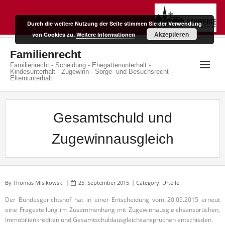
Skip
to
Durch die weitere Nutzung der Seite stimmen Sie der Verwendung
content
Akzeptieren
von Cookies zu.
Weitere Informationen
Familienrecht
Familienrecht - Scheidung - Ehegattenunterhalt -
Kindesunterhalt - Zugewinn - Sorge- und Besuchsrecht -
Elternunterhalt
Gesamtschuld und
Zugewinnausgleich
By
Thomas Misikowski
25. September 2015
Category:
Urteile
Der Bundesgerichtshof hat in einer Entscheidung vom 20.05.2015 erneut
eine Fragestellung im Zusammenhang mit Zugewinnausgleichsansprüchen,
Immobilienkrediten und Gesamtschuldausgleichsansprüchen entschieden.